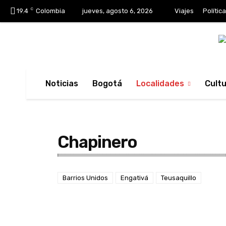
C
19.4
Colombia
jueves, agosto 6, 2026
Viajes
Política
Noticias
Bogotá
Localidades
Cult
Chapinero
Barrios Unidos
Engativá
Teusaquillo