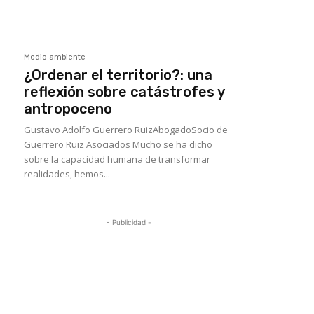
Medio ambiente
¿Ordenar el territorio?: una
reflexión sobre catástrofes y
antropoceno
Gustavo Adolfo Guerrero RuizAbogadoSocio de
Guerrero Ruiz Asociados Mucho se ha dicho
sobre la capacidad humana de transformar
realidades, hemos...
- Publicidad -